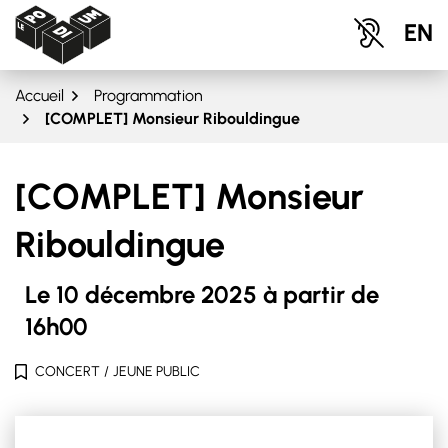
Gestion des traceurs
Aller
Aller
EN
au
au
Espace Culturel Le Podium
contenu
pied
de
Accueil
Programmation
page
[COMPLET] Monsieur Ribouldingue
[COMPLET] Monsieur
Ribouldingue
Le
10
décembre
2025
à partir de
16h00
CONCERT
/
JEUNE PUBLIC