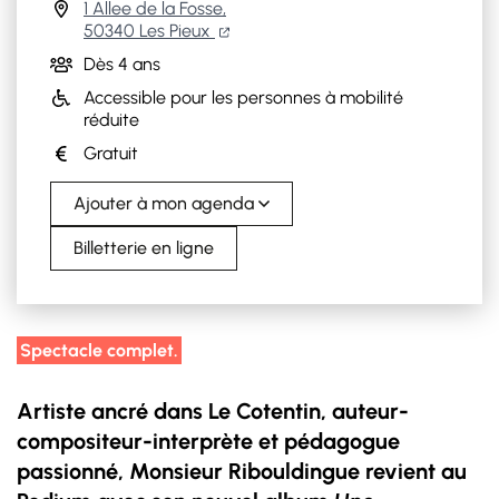
1 Allee de la Fosse,
(ouverture dans un nouvel onglet)
(ouverture dans un nouvel onglet)
50340 Les Pieux
Dès 4 ans
Accessible pour les personnes à mobilité
réduite
Gratuit
Ajouter à mon agenda
Billetterie en ligne
Spectacle complet.
Artiste ancré dans Le Cotentin, auteur-
compositeur-interprète et pédagogue
passionné, Monsieur Ribouldingue revient au