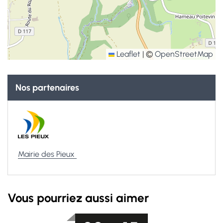
Leaflet
|
©
OpenStreetMap
Informations complémentaires
Nos partenaires
Mairie des Pieux
Vous pourriez aussi aimer