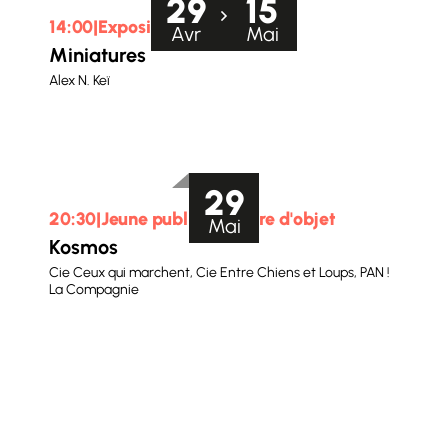
29
15
14:00
Exposition
Du
au
Avr
Mai
Miniatures
Alex N. Keï
29
20:30
Jeune public
/
Théâtre d'objet
Le
Mai
Kosmos
Cie Ceux qui marchent, Cie Entre Chiens et Loups, PAN !
La Compagnie