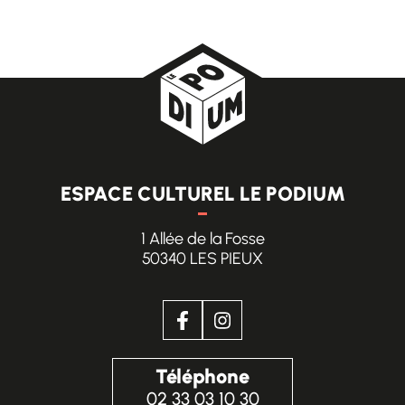
ESPACE CULTUREL LE PODIUM
1 Allée de la Fosse
50340 LES PIEUX
Facebook
(ouverture dans un nouvel 
Instagram
(ouverture dans un no
CONTACT
Téléphone
02 33 03 10 30