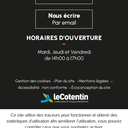
Nous écrire
Par email
HORAIRES D'OUVERTURE
Mardi, Jeudi et Vendredi
de 14h00 à 17h00
Gestion des cookies
Plan du site
Mentions légales
Accessibilité : non conforme
Écoconception du site
Ce site utilise des traceurs pour fonctionner et obtenir des
Inovagora (ouverture dans un nou
Site réalisé par
statistiques d'utilisation afin améliorer l'utilisation, vous pouvez
contrôler ceux que vous souhaitez activer.